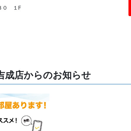
３０ １F
台吉成店からの
お知らせ