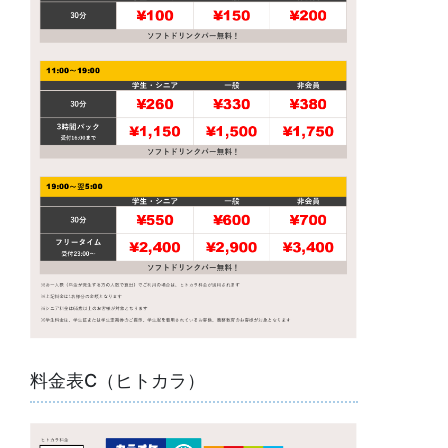
料金表C（ヒトカラ）