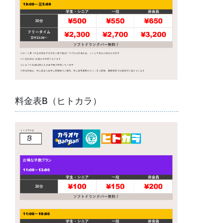
料金表B（ヒトカラ）