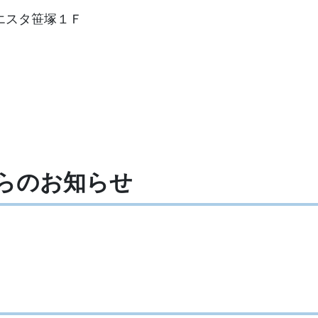
エスタ笹塚１Ｆ
らの
お知らせ