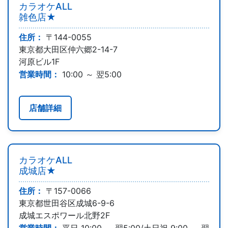
カラオケALL
雑色店★
住所：
〒144-0055
東京都大田区仲六郷2-14-7
河原ビル1F
営業時間：
10:00 ～ 翌5:00
店舗詳細
カラオケALL
成城店★
住所：
〒157-0066
東京都世田谷区成城6-9-6
成城エスポワール北野2F