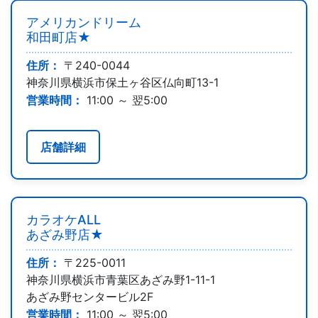
アメリカンドリーム
和田町店★
住所：
〒240-0044
神奈川県横浜市保土ヶ谷区仏向町13-1
営業時間：
11:00 ～ 翌5:00
店舗詳細
カラオケALL
あざみ野店★
住所：
〒225-0011
神奈川県横浜市青葉区あざみ野1-11-1
あざみ野センタービル2F
営業時間：
11:00 ～ 翌5:00