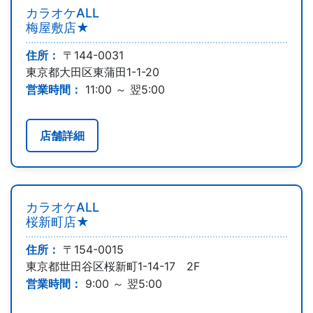
カラオケALL
梅屋敷店★
住所：
〒144-0031
東京都大田区東蒲田1-1-20
営業時間：
11:00 ～ 翌5:00
店舗詳細
カラオケALL
桜新町店★
住所：
〒154-0015
東京都世田谷区桜新町1-14-17 2F
営業時間：
9:00 ～ 翌5:00