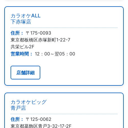
カラオケALL
下赤塚店
住所：
〒175-0093
東京都板橋区赤塚新町1-22-7
共栄ビル2F
営業時間：
12：00～翌05：00
店舗詳細
カラオケビッグ
青戸店
住所：
〒125-0062
東京都葛飾区青戸3-32-17-2F