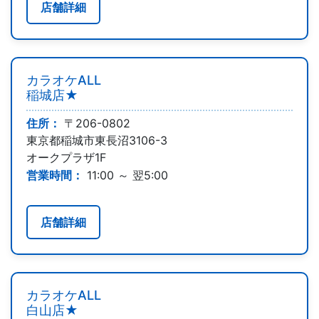
店舗詳細
カラオケALL
稲城店★
住所：
〒206-0802
東京都稲城市東長沼3106-3
オークプラザ1F
営業時間：
11:00 ～ 翌5:00
店舗詳細
カラオケALL
白山店★