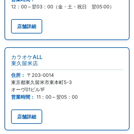
12：00～翌03：00（金・土・祝日 翌05:00）
店舗詳細
カラオケALL
東久留米店
住所：
〒203-0014
東京都東久留米市東本町5-3
オーヴ01ビル1F
営業時間：
11：00～翌05：00
店舗詳細