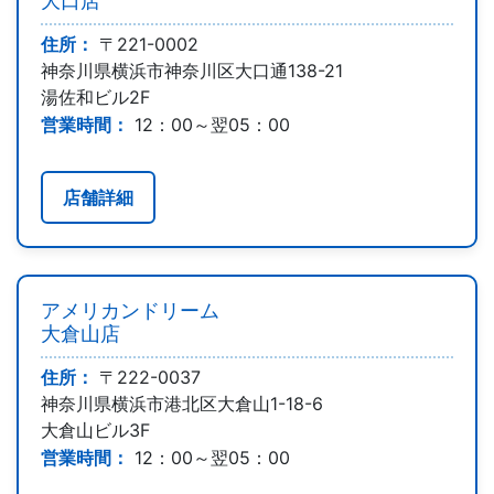
大口店
住所：
〒221-0002
神奈川県横浜市神奈川区大口通138-21
湯佐和ビル2F
営業時間：
12：00～翌05：00
店舗詳細
アメリカンドリーム
大倉山店
住所：
〒222-0037
神奈川県横浜市港北区大倉山1-18-6
大倉山ビル3F
営業時間：
12：00～翌05：00