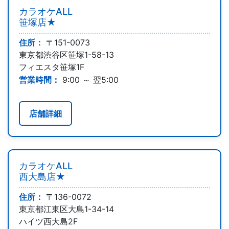
カラオケALL
笹塚店★
住所：
〒151-0073
東京都渋谷区笹塚1-58-13
フィエスタ笹塚1F
営業時間：
9:00 ～ 翌5:00
店舗詳細
カラオケALL
西大島店★
住所：
〒136-0072
東京都江東区大島1-34-14
ハイツ西大島2F