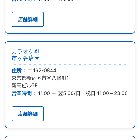
店舗詳細
カラオケALL
市ヶ谷店★
住所：
〒162-0844
東京都新宿区市谷八幡町1
新髙ビル5F
営業時間：
11:00 ～ 翌5:00/日・祝日 11:00～23:00
店舗詳細