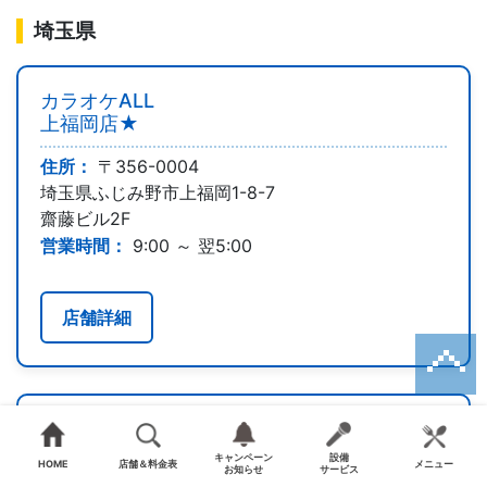
埼玉県
カラオケALL
上福岡店★
住所：
〒356-0004
埼玉県ふじみ野市上福岡1-8-7
齋藤ビル2F
営業時間：
9:00 ～ 翌5:00
店舗詳細
カラオケALL
霞店★
キャンペーン
設備
HOME
店舗＆料金表
メニュー
お知らせ
サービス