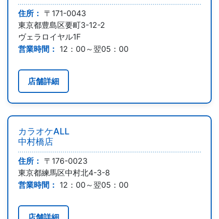
住所：
〒171-0043
東京都豊島区要町3-12-2
ヴェラロイヤル1F
営業時間：
12：00～翌05：00
店舗詳細
カラオケALL
中村橋店
住所：
〒176-0023
東京都練馬区中村北4-3-8
営業時間：
12：00～翌05：00
店舗詳細