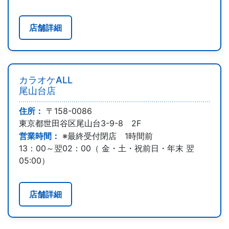
店舗詳細
カラオケALL
尾山台店
住所：
〒158-0086
東京都世田谷区尾山台3-9-8 2F
営業時間：
※最終受付閉店 1時間前
13：00～翌02：00（ 金・土・祝前日・年末 翌
05:00）
店舗詳細