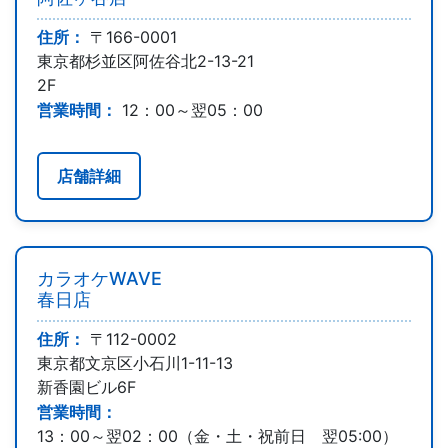
住所：
〒166-0001
東京都杉並区阿佐谷北2-13-21
2F
営業時間：
12：00～翌05：00
店舗詳細
カラオケWAVE
春日店
住所：
〒112-0002
東京都文京区小石川1-11-13
新香園ビル6F
営業時間：
13：00～翌02：00（金・土・祝前日 翌05:00）