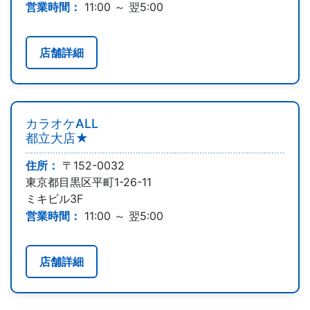
営業時間：
11:00 ～ 翌5:00
店舗詳細
カラオケALL
都立大店★
住所：
〒152-0032
東京都目黒区平町1-26-11
ミキビル3F
営業時間：
11:00 ～ 翌5:00
店舗詳細