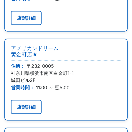
店舗詳細
アメリカンドリーム
黄金町店★
住所：
〒232-0005
神奈川県横浜市南区白金町1-1
城田ビル2F
営業時間：
11:00 ～ 翌5:00
店舗詳細