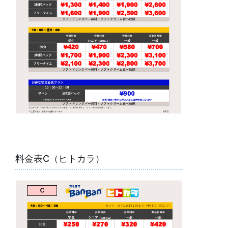
料金表C（ヒトカラ）