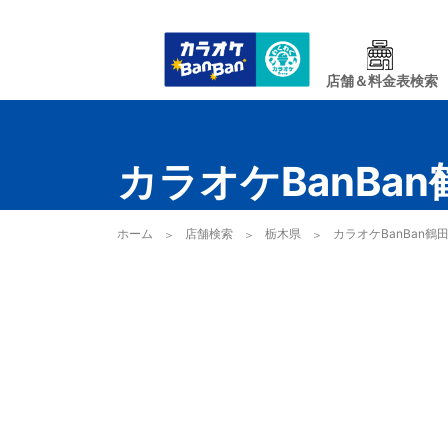
店舗＆料金表検索
カラオケBanBa
ホーム
店舗検索
栃木県
カラオケBanBan鶴