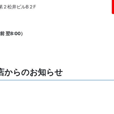
第２松井ビルB２F
 翌8:00）
岸店からの
お知らせ