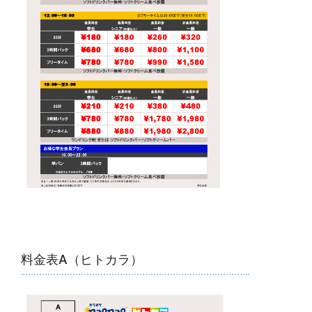
料金表A（ヒトカラ）