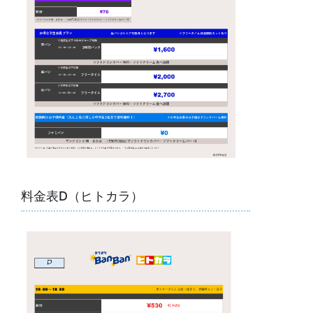
料金表D（ヒトカラ）