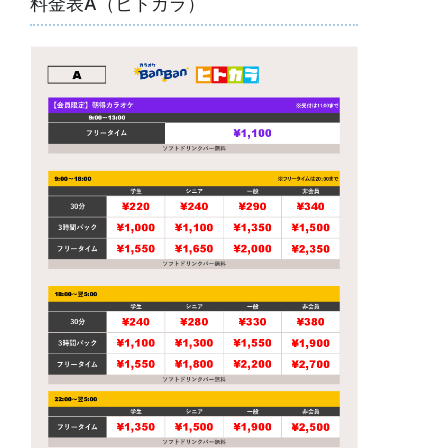
料金表A（ヒトカラ）