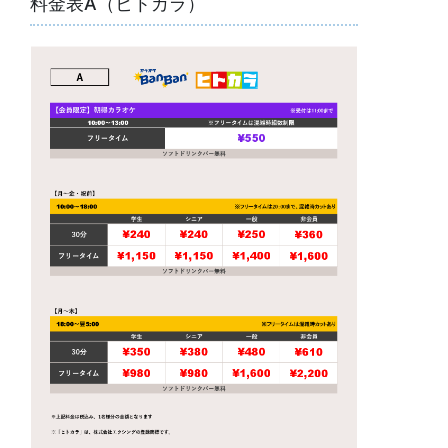
料金表A（ヒトカラ）