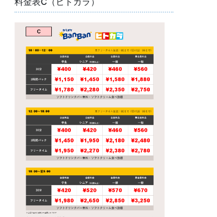
料金表C（ヒトカラ）