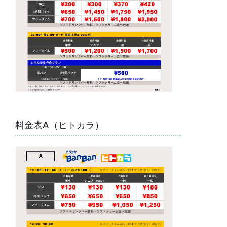
料金表A（ヒトカラ）