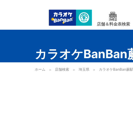
店舗＆料金表検索
カラオケBanBa
ホーム
店舗検索
埼玉県
カラオケBanBan蕨